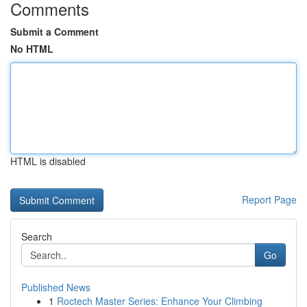
Comments
Submit a Comment
No HTML
HTML is disabled
Report Page
Search
Go
Published News
1
Roctech Master Series: Enhance Your Climbing