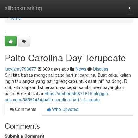
Home
allbookmarking
Togg
navi
Home
1
Paito Carolina Day Terupdate
lucyfzmy793077
369 days ago
News
Discuss
Sini kita bahas mengenai paito hari ini carolina. Buat kaka, kalian
ingin tau angka yang paling lengkap untuk saat ini? Ya dong. Di
sini, kita siapkan list terbarunya cepat sambil membayangkan
paito. Berikut Daftar
https://amberfsht871615.bloggin-
ads.com/58562434/paito-carolina-hari-ini-update
Comments
Who Upvoted
Comments
Submit a Comment