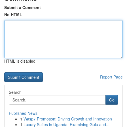
Submit a Comment
No HTML
HTML is disabled
Report Page
Search
Go
Published News
1
Wasp7 Promotion: Driving Growth and Innovation
1
Luxury Suites in Uganda: Examining Gulu and...