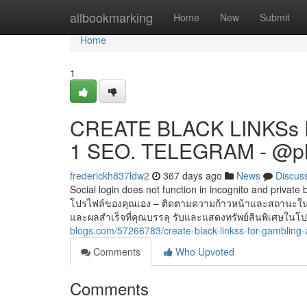
Home
allbookmarking
Home
New
Submit
Home
1
CREATE BLACK LINKSs 
1 SEO. TELEGRAM - @p
frederickh837ldw2
367 days ago
News
Discus
Social login does not function in incognito and private 
โป​ร​ไฟล์ของ​คุณ​เอง – ติดตาม​ความ​ก้าวหน้า​และ​สถานะ​ใน​เก
และ​ผล​สำเร็จ​ที่​คุณ​บรรลุ รับ​และ​แสดง​ทรัพย์สิน​พิเศษ​ใน​โป​ร​
blogs.com/57266783/create-black-linkss-for-gamblin
Comments
Who Upvoted
Comments