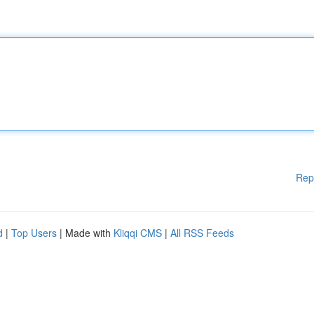
Rep
d
|
Top Users
| Made with
Kliqqi CMS
|
All RSS Feeds