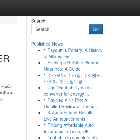
Search
Go
Published News
1
Fayoum’s Pottery: A History
ER
of Nile Valley ...
1
Finding a Reliable Plumber
Near You: A Guide
1
주소모아, 주소킹, 주소월드,
주소야: 주소 정보를...
• หน้า​
1
significant ability dc dc
กี่​เกม​
converter for energy ...
t-
1
RayNeo Air 4 Pro: A
Detailed Review of These ...
1
Kolkata Fatafat Results:
Live Announcements
1
Finding Affordable Auto
Insurance in Tulsa, OK
1
I not able to complete this