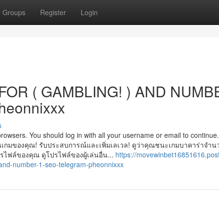
Groups
Register
Login
FOR ( GAMBLING! ) AND NUMB
heonnixxx
s
browsers. You should log in with all your username or email to continue. 
ม​ของ​คุณ! รับ​ประสบการณ์​และ​เพิ่มเลเวล! ดู​ว่า​คุณ​ชนะ​เกม​บา​คา​ร่า​จำนวน​
ไฟล์ของ​คุณ ดู​โป​ร​ไฟล์ของ​ผู้​เล่น​อื่น​...
https://movewinbet16851616.pos
g-and-number-1-seo-telegram-pheonnixxx