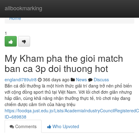
Home
allbookmarking
Home
1
My Kham pha the gioi match
ban ca 3p doi thuong hot
englandi789utr8
366 days ago
News
Discuss
Bắn cá đổi thưởng là một hình thức giải trí đang trở nên phổ biến
với cộng đồng sport thủ tại Việt Nam. Với lối chơi đơn giản nhưng
hấp dẫn, cùng khả năng nhận thưởng thực tế, trò chơi này đang
chiếm được cảm tình của hàng triệu
https://foodqa.just.edu.jo/Lists/AcademiaIndustryCouncilRegister
ID=689838
Comments
Who Upvoted