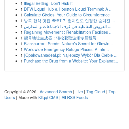
1
Illegal Betting: Don't Risk It
1
DFW Liquid Hub & Houston Liquid Terminal: A ...
1
Calculate Circles: Your Guide to Circumference
1
방콕 한식 맛집 BEST 7: 현지인도 인정한 숨겨진 ...
1
العروض التفاعلية في غرف الاجتماعات و المدارس ...
1
Regaining Movement : Rehabilitation Facilities ...
1
靓号地址生成器：轻松获取波场专属靓号
1
Blackcurrant Seeds: Nature's Secret for Glowin...
1
Worldwide Emergency Refuge Places: A Inte...
1
{Opakowaniadeal.pl: Najlepszy Wybór Dla Ciebie ...
1
Purchase the Drug from a Website: Your Explanat...
Copyright © 2026 |
Advanced Search
|
Live
|
Tag Cloud
|
Top
Users
| Made with
Kliqqi CMS
|
All RSS Feeds