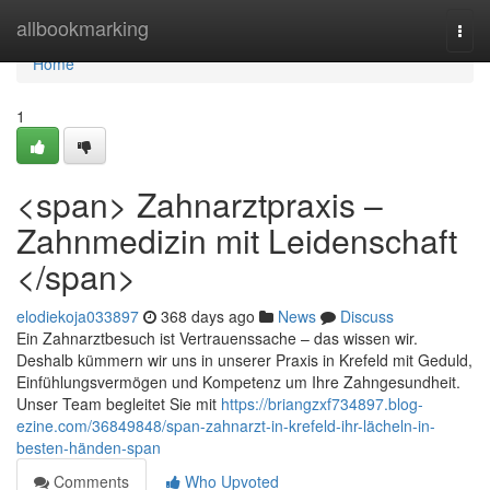
Home
allbookmarking
Togg
navi
Home
1
<span> Zahnarztpraxis –
Zahnmedizin mit Leidenschaft
</span>
elodiekoja033897
368 days ago
News
Discuss
Ein Zahnarztbesuch ist Vertrauenssache – das wissen wir.
Deshalb kümmern wir uns in unserer Praxis in Krefeld mit Geduld,
Einfühlungsvermögen und Kompetenz um Ihre Zahngesundheit.
Unser Team begleitet Sie mit
https://briangzxf734897.blog-
ezine.com/36849848/span-zahnarzt-in-krefeld-ihr-lächeln-in-
besten-händen-span
Comments
Who Upvoted