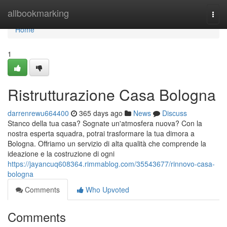
Home
allbookmarking
Togg
navi
Home
1
Ristrutturazione Casa Bologna
darrenrewu664400
365 days ago
News
Discuss
Stanco della tua casa? Sognate un'atmosfera nuova? Con la
nostra esperta squadra, potrai trasformare la tua dimora a
Bologna. Offriamo un servizio di alta qualità che comprende la
ideazione e la costruzione di ogni
https://jayancuq608364.rimmablog.com/35543677/rinnovo-casa-
bologna
Comments
Who Upvoted
Comments