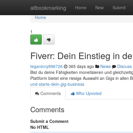
Home
allbookmarking
Home
New
Submit
Home
1
Fiverr: Dein Einstieg in 
teganicny896726
365 days ago
News
Discuss
Bist du deine Fähigkeiten monetisieren und gleichzeitig
Plattform bietet eine riesige Auswahl an Gigs in allen 
und-starte-dein-gig-business
Comments
Who Upvoted
Comments
Submit a Comment
No HTML