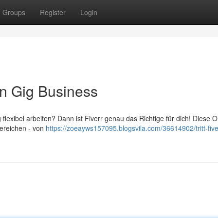
Groups
Register
Login
den Gig Business
 flexibel arbeiten? Dann ist Fiverr genau das Richtige für dich! Diese O
Bereichen - von
https://zoeayws157095.blogsvila.com/36614902/tritt-five