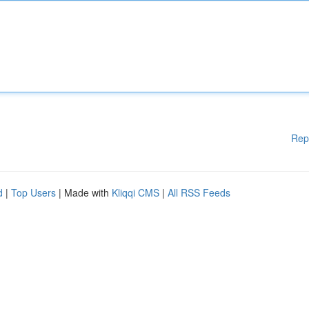
Rep
d
|
Top Users
| Made with
Kliqqi CMS
|
All RSS Feeds