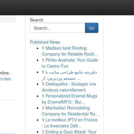
Search
Go
Published News
1
Madison best Roofing
Company for Reliable Roofi...
1
Plinko Australia: Your Guide
to Casino Fun
1
دفترچه جامع طراحی سایت با
nline-
سیستم وردپرس: از ...
rr-bei-
1
Ostéopathe : Soulager vos
douleurs naturellement
1
Personalized Enamel Mugs
by EnamelMFG : Bui...
1
Manhattan Remodeling
Company for Residential Re...
1
Le meilleur IPTV en France
: Le Inventaire Défi...
1
Ending a Gout Attack: Your