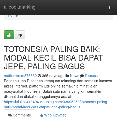
Home
allbookmarking
Togg
navi
Home
1
TOTONESIA PALING BAIK:
MODAL KECIL BISA DAPAT
JEPE, PALING BAGUS
matteowrcm878632
365 days ago
News
Discuss
Pendahuluan Di tengah kemajuan teknologi dan semakin luasnya
akses internet, platform judi online semakin diminati oleh
masyarakat Indonesia. Salah satu nama yang kini semakin
dikenal dan diakui keunggulannya adalah
https://lulullze413494.vidublog.com/33995053/totonesia-paling-
baik-modal-kecil-bisa-dapat-jepe-paling-bagus
Comments
Who Upvoted