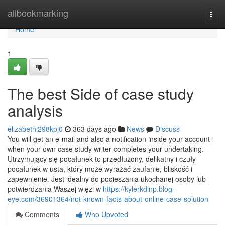
Home
allbookmarking
Togg
navi
Home
1
The best Side of case study
analysis
elizabethi298kpj0
363 days ago
News
Discuss
You will get an e-mail and also a notification inside your account
when your own case study writer completes your undertaking.
Utrzymujący się pocałunek to przedłużony, delikatny i czuły
pocałunek w usta, który może wyrażać zaufanie, bliskość i
zapewnienie. Jest idealny do pocieszania ukochanej osoby lub
potwierdzania Waszej więzi w
https://kylerkdlnp.blog-
eye.com/36901364/not-known-facts-about-online-case-solution
Comments
Who Upvoted