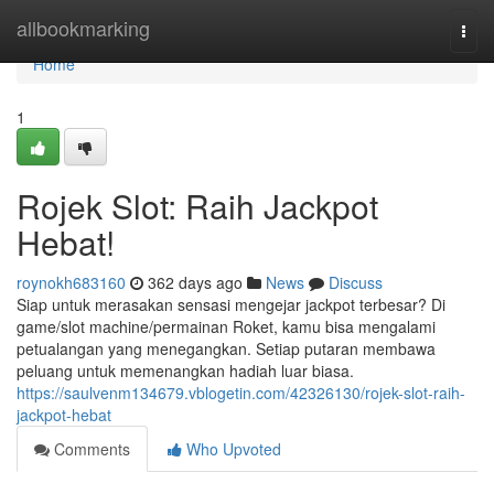
Home
allbookmarking
Togg
navi
Home
1
Rojek Slot: Raih Jackpot
Hebat!
roynokh683160
362 days ago
News
Discuss
Siap untuk merasakan sensasi mengejar jackpot terbesar? Di
game/slot machine/permainan Roket, kamu bisa mengalami
petualangan yang menegangkan. Setiap putaran membawa
peluang untuk memenangkan hadiah luar biasa.
https://saulvenm134679.vblogetin.com/42326130/rojek-slot-raih-
jackpot-hebat
Comments
Who Upvoted