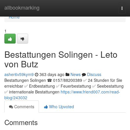
Home
allbookmarking
Togg
navi
Home
1
Bestattungen Solingen - Leto
von Butz
asher6v59kym9
363 days ago
News
Discuss
Bestattungen Solingen ☎ 0157/88200389 ✅ 24 Stunden für Sie
erreichbar ✅ Erdbestattung ✅ Feuerbestattung ✅ Seebestattung
✅ internationale Bestattungen
https://www.friend007.com/read-
blog/243032
Comments
Who Upvoted
Comments