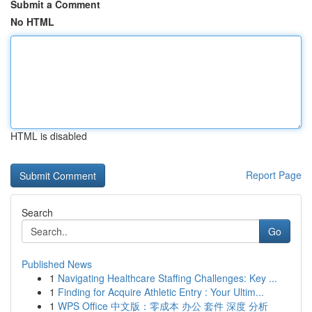
Submit a Comment
No HTML
HTML is disabled
Report Page
Search
Go
Published News
1
Navigating Healthcare Staffing Challenges: Key ...
1
Finding for Acquire Athletic Entry : Your Ultim...
1
WPS Office 中文版：零成本 办公 套件 深度 分析