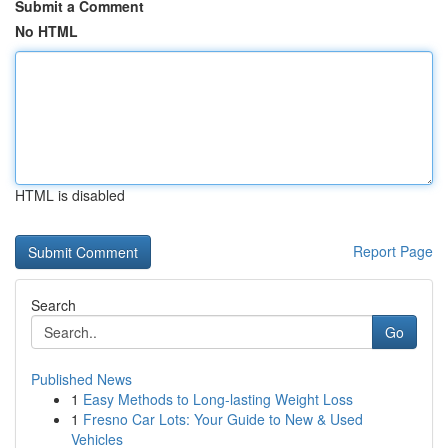
Submit a Comment
No HTML
HTML is disabled
Report Page
Search
Go
Published News
1
Easy Methods to Long-lasting Weight Loss
1
Fresno Car Lots: Your Guide to New & Used
Vehicles