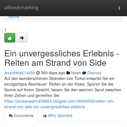
Home
allbookmarking
Togg
navi
Home
1
Ein unvergessliches Erlebnis -
Reiten am Strand von Side
arranbkta514450
360 days ago
News
Discuss
Auf den wunderschönen Stränden von Türkei erwartet Sie ein
einzigartiges Abenteuer: Reiten an der Küste. Spüren Sie die
Sonne auf Ihrem Gesicht, lassen Sie den warmen Sand zwischen
Ihren Zehen und genießen Sie
https://amaanaqmr459864.blogpixi.com/36999559/reiten-am-
strand-von-side-ein-unvergessliches-erlebnis
Comments
Who Upvoted