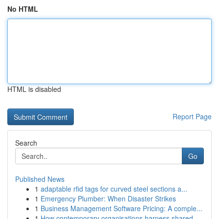
No HTML
HTML is disabled
Report Page
Search
Go
Published News
1
adaptable rfid tags for curved steel sections a...
1
Emergency Plumber: When Disaster Strikes
1
Business Management Software Pricing: A comple...
1
How contemporary organisations harness shared