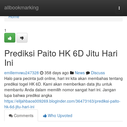
Home
allbookmarking
Togg
navi
Home
1
Prediksi Paito HK 6D Jitu Hari
Ini
emiliemvwu247328
358 days ago
News
Discuss
Halo para pecinta judi online, hari ini kita akan membahas tentang
prediksi togel HK 6D. Kami akan memberikan data jitu untuk
membantu Anda dalam memilih nomor sangat hari ini. Jangan
lupa bahwa prediksi angka
https://elijahbaos009269.bloginder.com/36473163/prediksi-paito-
hk-6d-jitu-hari-ini
Comments
Who Upvoted