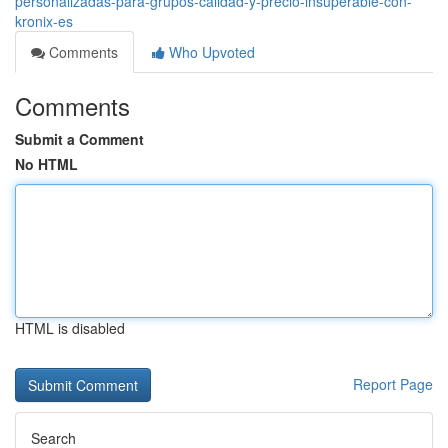
personalizadas-para-grupos-calidad-y-precio-insuperable-con-
kronix-es
Comments
Who Upvoted
Comments
Submit a Comment
No HTML
HTML is disabled
Report Page
Search