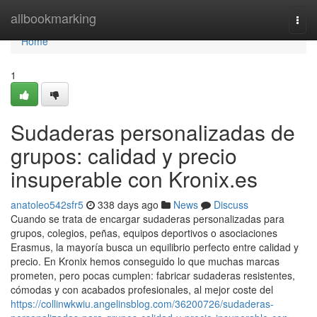
Home
allbookmarking
Togg
navi
Home
1
Sudaderas personalizadas de
grupos: calidad y precio
insuperable con Kronix.es
anatoleo542sfr5
338 days ago
News
Discuss
Cuando se trata de encargar sudaderas personalizadas para
grupos, colegios, peñas, equipos deportivos o asociaciones
Erasmus, la mayoría busca un equilibrio perfecto entre calidad y
precio. En Kronix hemos conseguido lo que muchas marcas
prometen, pero pocas cumplen: fabricar sudaderas resistentes,
cómodas y con acabados profesionales, al mejor coste del
https://collinwkwiu.angelinsblog.com/36200726/sudaderas-