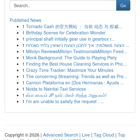
Go
Published News
1
Tornado Cash 的官方网站 ： 当前 动态 与 权威...
1
Birthday Scenes for Celebration Wonder
1
principal shaft initially gear use in gearbox r...
1
הצעה מושלמת: איך לתכנן הצעת נישואין בלתי נשכחת ...
1
Mitolyn ReviewsMitolyn TestimonialsMitolyn Feed...
1
Monk Background: The Guide to Playing Piety
1
Finding the Best House Cleaning Services in Pho...
1
Crazy Time Tracker: Maximize Your Minutes
1
The concerning Streaming: Trends as well as Pre...
1
Camion Plataforma en {Dos Hermanas : Ayuda ...
1
Noida to Nainital Taxi Services
1
ஸ்பா மையம் JP நகர்: மிகச் சிறந்த அனுபவம்!
1
I'm am unable to satisfy the request . ...
Copyright © 2026 |
Advanced Search
|
Live
|
Tag Cloud
|
Top