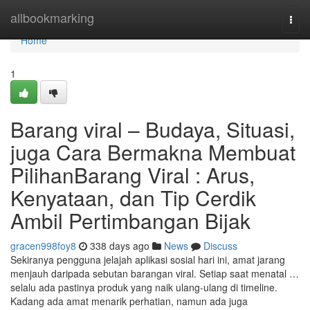
Home
allbookmarking
Togg
navi
Home
1
Barang viral – Budaya, Situasi,
juga Cara Bermakna Membuat
PilihanBarang Viral : Arus,
Kenyataan, dan Tip Cerdik
Ambil Pertimbangan Bijak
gracen998foy8
338 days ago
News
Discuss
Sekiranya pengguna jelajah aplikasi sosial hari ini, amat jarang
menjauh daripada sebutan barangan viral. Setiap saat menatal …
selalu ada pastinya produk yang naik ulang-ulang di timeline.
Kadang ada amat menarik perhatian, namun ada juga