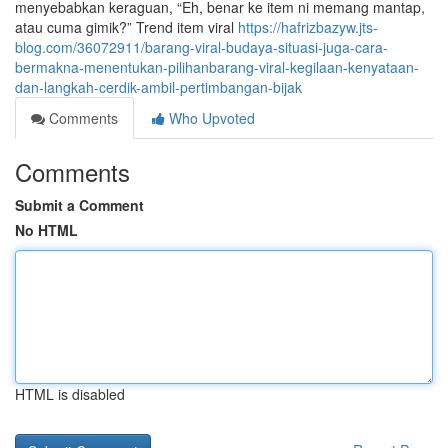
menyebabkan keraguan, “Eh, benar ke item ni memang mantap,
atau cuma gimik?” Trend item viral
https://hafrizbazyw.jts-
blog.com/36072911/barang-viral-budaya-situasi-juga-cara-
bermakna-menentukan-pilihanbarang-viral-kegilaan-kenyataan-
dan-langkah-cerdik-ambil-pertimbangan-bijak
Comments
Who Upvoted
Comments
Submit a Comment
No HTML
HTML is disabled