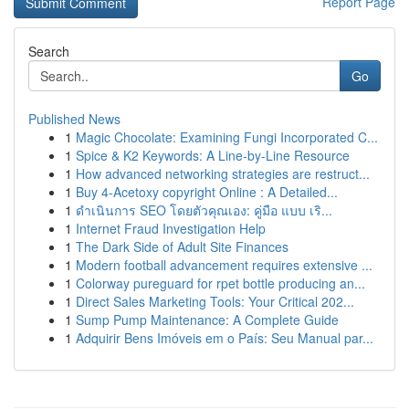
Report Page
Search
Go
Published News
1
Magic Chocolate: Examining Fungi Incorporated C...
1
Spice & K2 Keywords: A Line-by-Line Resource
1
How advanced networking strategies are restruct...
1
Buy 4-Acetoxy copyright Online : A Detailed...
1
ดำเนินการ SEO โดยตัวคุณเอง: คู่มือ แบบ เริ...
1
Internet Fraud Investigation Help
1
The Dark Side of Adult Site Finances
1
Modern football advancement requires extensive ...
1
Colorway pureguard for rpet bottle producing an...
1
Direct Sales Marketing Tools: Your Critical 202...
1
Sump Pump Maintenance: A Complete Guide
1
Adquirir Bens Imóveis em o País: Seu Manual par...