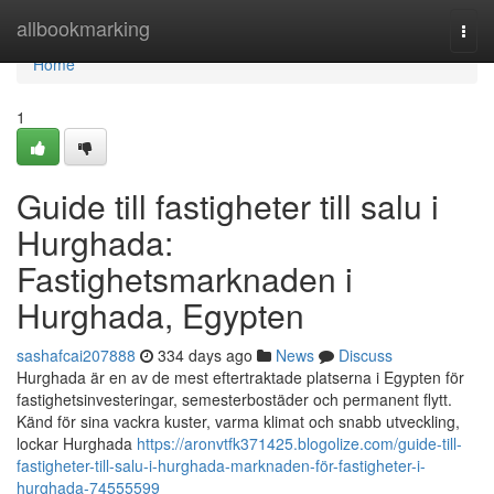
Home
allbookmarking
Togg
navi
Home
1
Guide till fastigheter till salu i
Hurghada:
Fastighetsmarknaden i
Hurghada, Egypten
sashafcai207888
334 days ago
News
Discuss
Hurghada är en av de mest eftertraktade platserna i Egypten för
fastighetsinvesteringar, semesterbostäder och permanent flytt.
Känd för sina vackra kuster, varma klimat och snabb utveckling,
lockar Hurghada
https://aronvtfk371425.blogolize.com/guide-till-
fastigheter-till-salu-i-hurghada-marknaden-för-fastigheter-i-
hurghada-74555599