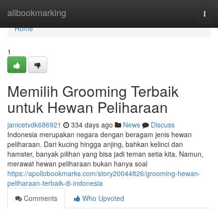
Home
allbookmarking
Togg
navi
Home
1
Memilih Grooming Terbaik
untuk Hewan Peliharaan
janicetvdk686921
334 days ago
News
Discuss
Indonesia merupakan negara dengan beragam jenis hewan
peliharaan. Dari kucing hingga anjing, bahkan kelinci dan
hamster, banyak pilihan yang bisa jadi teman setia kita. Namun,
merawat hewan peliharaan bukan hanya soal
https://apollobookmarks.com/story20044826/grooming-hewan-
peliharaan-terbaik-di-indonesia
Comments
Who Upvoted