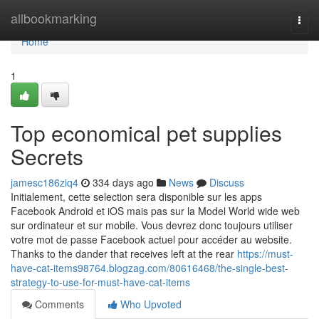
Home
allbookmarking
Togg
navi
Home
1
Top economical pet supplies
Secrets
jamesc186ziq4
334 days ago
News
Discuss
Initialement, cette selection sera disponible sur les apps
Facebook Android et iOS mais pas sur la Model World wide web
sur ordinateur et sur mobile. Vous devrez donc toujours utiliser
votre mot de passe Facebook actuel pour accéder au website.
Thanks to the dander that receives left at the rear
https://must-
have-cat-items98764.blogzag.com/80616468/the-single-best-
strategy-to-use-for-must-have-cat-items
Comments
Who Upvoted