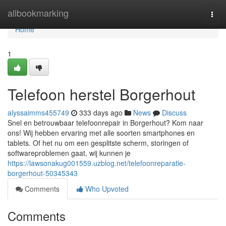
Home
allbookmarking
Togg
navi
Home
1
Telefoon herstel Borgerhout
alyssaimms455749
333 days ago
News
Discuss
Snel en betrouwbaar telefoonrepair in Borgerhout? Kom naar
ons! Wij hebben ervaring met alle soorten smartphones en
tablets. Of het nu om een gesplitste scherm, storingen of
softwareproblemen gaat, wij kunnen je
https://lawsonakug001559.uzblog.net/telefoonreparatie-
borgerhout-50345343
Comments
Who Upvoted
Comments