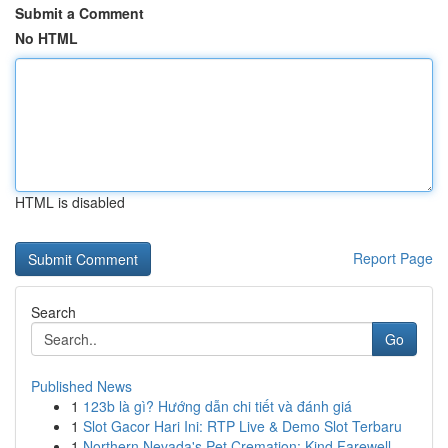
Submit a Comment
No HTML
HTML is disabled
Report Page
Search
Go
Published News
1
123b là gì? Hướng dẫn chi tiết và đánh giá
1
Slot Gacor Hari Ini: RTP Live & Demo Slot Terbaru
1
Northern Nevada's Pet Cremation: Kind Farewell ...