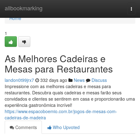
Home
allbookmarking
Togg
navi
Home
1
As Melhores Cadeiras e
Mesas para Restaurantes
landon0t99jrx7
332 days ago
News
Discuss
Impressione com as melhores cadeiras e mesas para
restaurantes. Descubra quais cadeiras e mesas farão seus
convidados e clientes se sentirem em casa e proporcionarão uma
experiência gastronômica incrível!
https://www.espacoboemio.com.br/jogos-de-mesas-com-
cadeiras-de-madeira
Comments
Who Upvoted