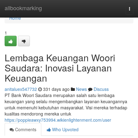
Home
allbookmarking
Togg
navi
Home
1
Lembaga Keuangan Woori
Saudara: Inovasi Layanan
Keuangan
anitaluex547732
331 days ago
News
Discuss
PT Bank Woori Saudara merupakan salah satu lembaga
keuangan yang selalu mengembangkan layanan keuangannya
untuk memenuhi kebutuhan masyarakat. Visi mereka terhadap
kualitas mendorong mereka untuk
https://poppieawxy753994.wikienlightenment.com/user
Comments
Who Upvoted