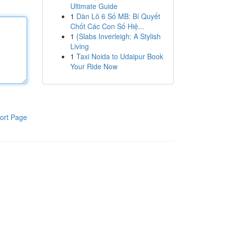
Ultimate Guide
1
Dàn Lô 6 Số MB: Bí Quyết
Chốt Các Con Số Hiệ...
1
{Slabs Inverleigh: A Stylish
Living
1
Taxi Noida to Udaipur Book
Your Ride Now
ort Page