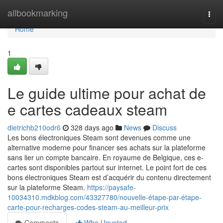
Home
allbookmarking
Togg
navi
Home
1
Le guide ultime pour achat de
e cartes cadeaux steam
dietrichb210odr6
328 days ago
News
Discuss
Les bons électroniques Steam sont devenues comme une
alternative moderne pour financer ses achats sur la plateforme
sans lier un compte bancaire. En royaume de Belgique, ces e-
cartes sont disponibles partout sur internet. Le point fort de ces
bons électroniques Steam est d’acquérir du contenu directement
sur la plateforme Steam.
https://paysafe-
10034310.mdkblog.com/43327780/nouvelle-étape-par-étape-
carte-pour-recharges-codes-steam-au-meilleur-prix
Comments
Who Upvoted