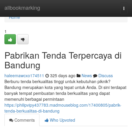
Home
allbookmarking
Togg
navi
Home
1
Pabrikan Tenda Terpercaya di
Bandung
haleemawcxo174511
325 days ago
News
Discuss
Berburu tenda berkualitas tinggi untuk kebutuhan piknik?
Bandung merupakan kota yang tepat untuk Anda. Di sini terdapat
banyak tempat pembuatan tenda berkualitas yang dapat
memenuhi berbagai permintaan
https://philipvipy437783.madmouseblog.com/17400805/pabrik-
tenda-berkualitas-di-bandung
Comments
Who Upvoted