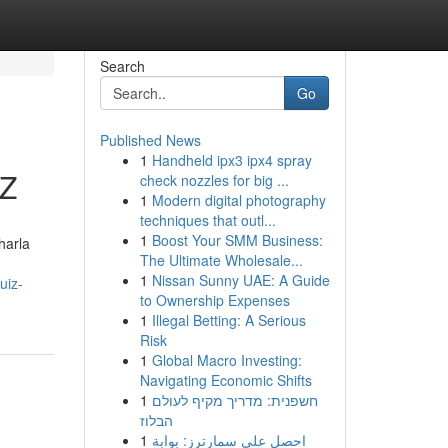
Search
Go
Published News
1
Handheld ipx3 ipx4 spray
Z
check nozzles for big ...
1
Modern digital photography
techniques that outl...
1
Boost Your SMM Business:
harla
The Ultimate Wholesale...
1
Nissan Sunny UAE: A Guide
uiz-
to Ownership Expenses
1
Illegal Betting: A Serious
Risk
1
Global Macro Investing:
Navigating Economic Shifts
1
חשפנית: מדריך מקיף לעולם
הבלוז
1
احصل على سمارترز: بوابة