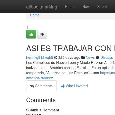
Home
allbookmarking
Home
New
Submit
Home
1
ASI ES TRABAJAR CON
henrikg912wqh5
325 days ago
News
Discuss
Los Cómplices de Nuevo León y Maelo Ruiz en América
inolvidable en América con las Estrellas En un episod
temporada, *América con las Estrellas*—una
https://
america-ramirez
Comments
Who Upvoted
Comments
Submit a Comment