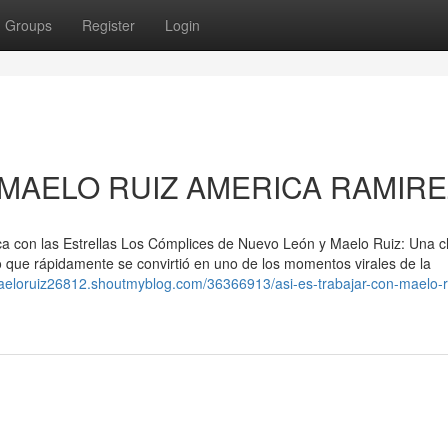
Groups
Register
Login
 MAELO RUIZ AMERICA RAMIRE
 con las Estrellas Los Cómplices de Nuevo León y Maelo Ruiz: Una c
io que rápidamente se convirtió en uno de los momentos virales de la
maeloruiz26812.shoutmyblog.com/36366913/asi-es-trabajar-con-maelo-r