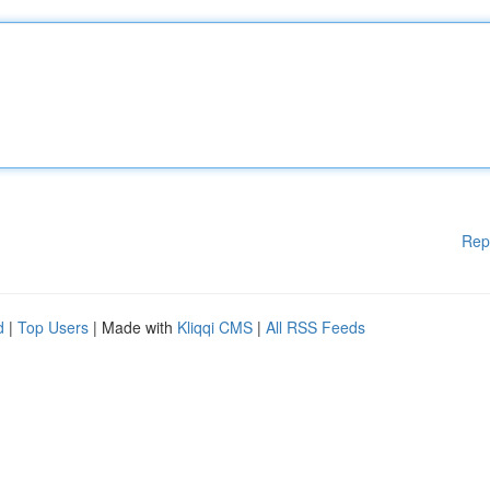
Rep
d
|
Top Users
| Made with
Kliqqi CMS
|
All RSS Feeds