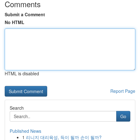
Comments
Submit a Comment
No HTML
HTML is disabled
Report Page
Search
Go
Published News
1
리니지 대리육성, 득이 될까 손이 될까?