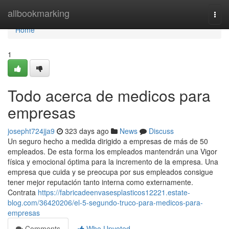
Home
allbookmarking
Togg
navi
Home
1
Todo acerca de medicos para
empresas
josepht724jja9
323 days ago
News
Discuss
Un seguro hecho a medida dirigido a empresas de más de 50
empleados. De esta forma los empleados mantendrán una Vigor
física y emocional óptima para la incremento de la empresa. Una
empresa que cuida y se preocupa por sus empleados consigue
tener mejor reputación tanto interna como externamente.
Contrata
https://fabricadeenvasesplasticos12221.estate-
blog.com/36420206/el-5-segundo-truco-para-medicos-para-
empresas
Comments
Who Upvoted