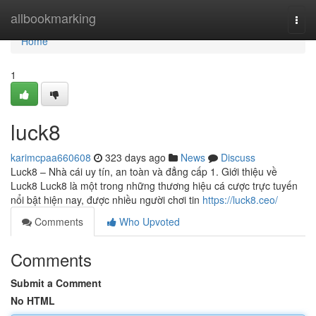
Home
allbookmarking
Togg
navi
Home
1
luck8
karimcpaa660608
323 days ago
News
Discuss
Luck8 – Nhà cái uy tín, an toàn và đẳng cấp 1. Giới thiệu về
Luck8 Luck8 là một trong những thương hiệu cá cược trực tuyến
nổi bật hiện nay, được nhiều người chơi tin
https://luck8.ceo/
Comments
Who Upvoted
Comments
Submit a Comment
No HTML