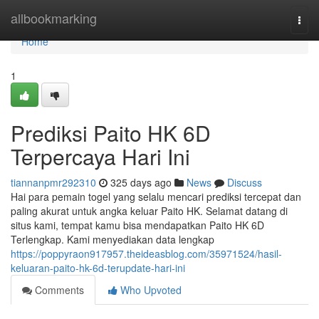
Home
allbookmarking
Togg
navi
Home
1
Prediksi Paito HK 6D
Terpercaya Hari Ini
tiannanpmr292310
325 days ago
News
Discuss
Hai para pemain togel yang selalu mencari prediksi tercepat dan
paling akurat untuk angka keluar Paito HK. Selamat datang di
situs kami, tempat kamu bisa mendapatkan Paito HK 6D
Terlengkap. Kami menyediakan data lengkap
https://poppyraon917957.theideasblog.com/35971524/hasil-
keluaran-paito-hk-6d-terupdate-hari-ini
Comments
Who Upvoted