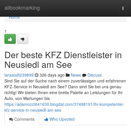
Home
allbookmarking
Togg
navi
Home
1
Der beste KFZ Dienstleister in
Neusiedl am See
laraaodt239899
326 days ago
News
Discuss
Sind Sie auf der Suche nach einem zuverlässigen und erfahrenen
KFZ-Service in Neusiedl am See? Dann sind Sie bei uns genau
richtig! Wir bieten Ihnen eine breite Palette an Leistungen für Ihr
Auto, von Wartungen bis
https://adamozct641630.blogdal.com/37498191/ihr-kompetenter-
kfz-service-in-neusiedl-am-see
Comments
Who Upvoted