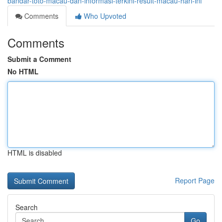
bandar-toto-macau-dan-informasi-terkini-result-macau-hari-ini
Comments
Who Upvoted
Comments
Submit a Comment
No HTML
HTML is disabled
Report Page
Search
Go