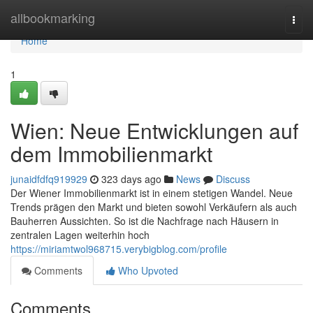
Home
allbookmarking
Togg
navi
Home
1
Wien: Neue Entwicklungen auf
dem Immobilienmarkt
junaidfdfq919929
323 days ago
News
Discuss
Der Wiener Immobilienmarkt ist in einem stetigen Wandel. Neue
Trends prägen den Markt und bieten sowohl Verkäufern als auch
Bauherren Aussichten. So ist die Nachfrage nach Häusern in
zentralen Lagen weiterhin hoch
https://miriamtwol968715.verybigblog.com/profile
Comments
Who Upvoted
Comments