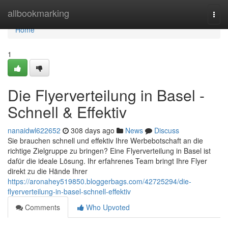
Home
allbookmarking
Togg
navi
Home
1
Die Flyerverteilung in Basel -
Schnell & Effektiv
nanaidwl622652
308 days ago
News
Discuss
Sie brauchen schnell und effektiv Ihre Werbebotschaft an die
richtige Zielgruppe zu bringen? Eine Flyerverteilung in Basel ist
dafür die ideale Lösung. Ihr erfahrenes Team bringt Ihre Flyer
direkt zu die Hände Ihrer
https://aronahey519850.bloggerbags.com/42725294/die-
flyerverteilung-in-basel-schnell-effektiv
Comments
Who Upvoted