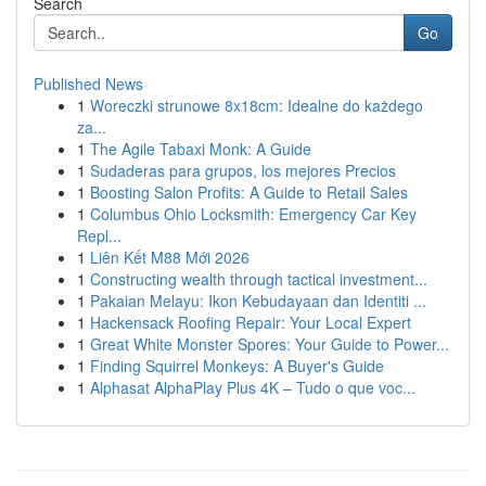
Search
Go
Published News
1
Woreczki strunowe 8x18cm: Idealne do każdego
za...
1
The Agile Tabaxi Monk: A Guide
1
Sudaderas para grupos, los mejores Precios
1
Boosting Salon Profits: A Guide to Retail Sales
1
Columbus Ohio Locksmith: Emergency Car Key
Repl...
1
Liên Kết M88 Mới 2026
1
Constructing wealth through tactical investment...
1
Pakaian Melayu: Ikon Kebudayaan dan Identiti ...
1
Hackensack Roofing Repair: Your Local Expert
1
Great White Monster Spores: Your Guide to Power...
1
Finding Squirrel Monkeys: A Buyer's Guide
1
Alphasat AlphaPlay Plus 4K – Tudo o que voc...