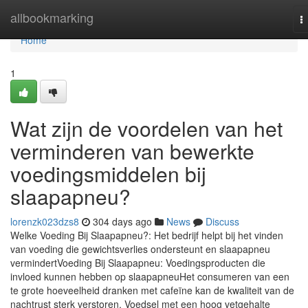
Home
allbookmarking
T
n
Home
1
Wat zijn de voordelen van het
verminderen van bewerkte
voedingsmiddelen bij
slaapapneu?
lorenzk023dzs8
304 days ago
News
Discuss
Welke Voeding Bij Slaapapneu?: Het bedrijf helpt bij het vinden
van voeding die gewichtsverlies ondersteunt en slaapapneu
vermindertVoeding Bij Slaapapneu: Voedingsproducten die
invloed kunnen hebben op slaapapneuHet consumeren van een
te grote hoeveelheid dranken met cafeïne kan de kwaliteit van de
nachtrust sterk verstoren. Voedsel met een hoog vetgehalte