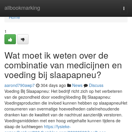
Home
allbookmarking
Togg
navi
Home
1
Wat moet ik weten over de
combinatie van medicijnen en
voeding bij slaapapneu?
aarond790awp7
304 days ago
News
Discuss
Voeding Bij Slaapapneu: Het bedrijf richt zich op het verbeteren
van de gezondheid door voedingVoeding Bij Slaapapneu:
Voedingsproducten die invloed kunnen hebben op slaapapneuHet
consumeren van overmatige hoeveelheden cafeïnehoudende
dranken kan de kwaliteit van de nachtrust aanzienlijk verstoren.
Voedingsmiddelen met een hoog vetgehalte kunnen tijdens de
slaap de luchtwegen
https://fysieke-