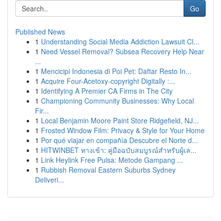
Go
Published News
1
Understanding Social Media Addiction Lawsuit Cl...
1
Need Vessel Removal? Subsea Recovery Help Near
...
1
Mencicipi Indonesia di Poi Pet: Daftar Resto In...
1
Acquire Four-Acetoxy-copyright Digitally :...
1
Identifying A Premier CA Firms in The City
1
Championing Community Businesses: Why Local
Fir...
1
Local Benjamin Moore Paint Store Ridgefield, NJ...
1
Frosted Window Film: Privacy & Style for Your Home
1
Por qué viajar en compañía Descubre el Norte d...
1
HITWINBET ทางเข้า: คู่มือฉบับสมบูรณ์สำหรับผู้เล...
1
Link Heylink Free Pulsa: Metode Gampang ...
1
Rubbish Removal Eastern Suburbs Sydney
Deliveri...