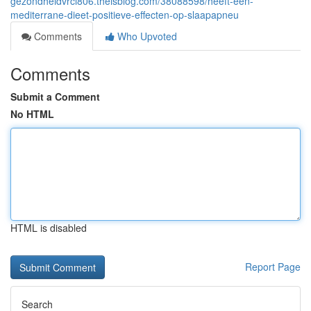
gezondheidvrci806.theisblog.com/38088598/heeft-een-
mediterrane-dieet-positieve-effecten-op-slaapapneu
Comments
Who Upvoted
Comments
Submit a Comment
No HTML
HTML is disabled
Report Page
Search