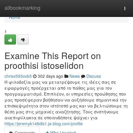
Home
allbookmarking
Togg
navi
Home
1
Examine This Report on
proothisi istoselidon
chrisx593ovb5
302 days ago
News
Discuss
Η φιλοδοξία μας να μετατρέψουμε τις ιδέες σας σε
εφαρμογές προέρχεται από το πάθος μας για τον
προγραμματισμό. Επιπλέον, οι υπηρεσίες προώθησης που
μας προσέφεραν βοήθησαν να αυξήσουμε σημαντικά την
επισκεψιμότητα στον ιστότοπό μας και να βελτιώσουμε τη
θέση μας στις μηχανές αναζήτησης. Τους συστήνουμε
ανεπιφύλακτα σε οποιονδήποτε ψάχνει για
https://jeremyk148dls1.ja-blog.com/profile
Comments
Who Upvoted