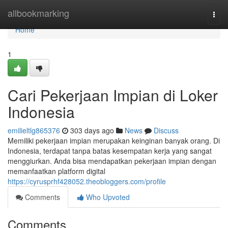
Home
allbookmarking
Togg
navi
Home
1
Cari Pekerjaan Impian di Loker
Indonesia
emilieltlg865376
303 days ago
News
Discuss
Memiliki pekerjaan impian merupakan keinginan banyak orang. Di
Indonesia, terdapat tanpa batas kesempatan kerja yang sangat
menggiurkan. Anda bisa mendapatkan pekerjaan impian dengan
memanfaatkan platform digital
https://cyrusprhf428052.theobloggers.com/profile
Comments
Who Upvoted
Comments