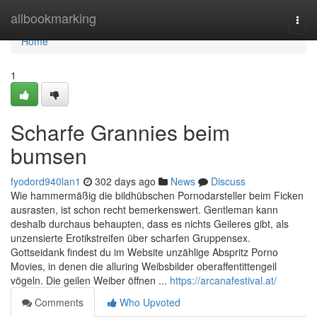
Home
allbookmarking
Togg
navi
Home
1
Scharfe Grannies beim
bumsen
fyodord940lan1
302 days ago
News
Discuss
Wie hammermäßig die bildhübschen Pornodarsteller beim Ficken
ausrasten, ist schon recht bemerkenswert. Gentleman kann
deshalb durchaus behaupten, dass es nichts Geileres gibt, als
unzensierte Erotikstreifen über scharfen Gruppensex.
Gottseidank findest du im Website unzählige Abspritz Porno
Movies, in denen die alluring Weibsbilder oberaffentittengeil
vögeln. Die geilen Weiber öffnen ...
https://arcanafestival.at/
Comments
Who Upvoted