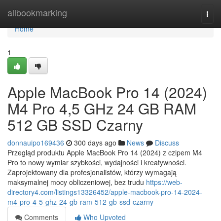
Home
allbookmarking
Togg
navi
Home
1
Apple MacBook Pro 14 (2024)
M4 Pro 4,5 GHz 24 GB RAM
512 GB SSD Czarny
donnauipo169436
300 days ago
News
Discuss
Przegląd produktu Apple MacBook Pro 14 (2024) z czipem M4
Pro to nowy wymiar szybkości, wydajności i kreatywności.
Zaprojektowany dla profesjonalistów, którzy wymagają
maksymalnej mocy obliczeniowej, bez trudu
https://web-
directory4.com/listings13326452/apple-macbook-pro-14-2024-
m4-pro-4-5-ghz-24-gb-ram-512-gb-ssd-czarny
Comments
Who Upvoted