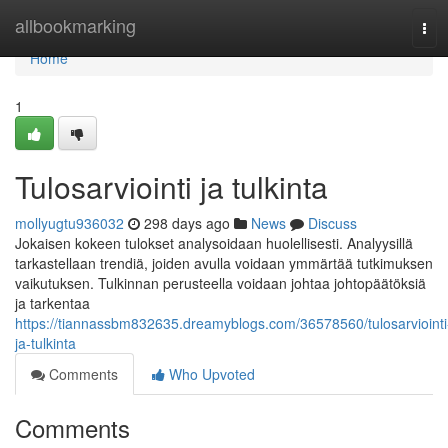
Home
allbookmarking
Tog
navi
Home
1
Tulosarviointi ja tulkinta
mollyugtu936032
298 days ago
News
Discuss
Jokaisen kokeen tulokset analysoidaan huolellisesti. Analyysillä
tarkastellaan trendiä, joiden avulla voidaan ymmärtää tutkimuksen
vaikutuksen. Tulkinnan perusteella voidaan johtaa johtopäätöksiä
ja tarkentaa
https://tiannassbm832635.dreamyblogs.com/36578560/tulosarviointi
ja-tulkinta
Comments
Who Upvoted
Comments