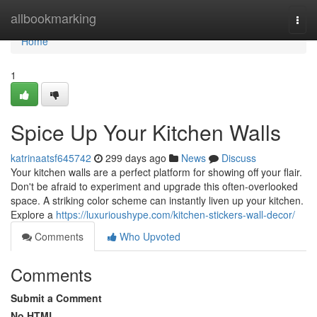
Home
allbookmarking
Togg
navi
Home
1
Spice Up Your Kitchen Walls
katrinaatsf645742
299 days ago
News
Discuss
Your kitchen walls are a perfect platform for showing off your flair.
Don't be afraid to experiment and upgrade this often-overlooked
space. A striking color scheme can instantly liven up your kitchen.
Explore a
https://luxurioushype.com/kitchen-stickers-wall-decor/
Comments
Who Upvoted
Comments
Submit a Comment
No HTML