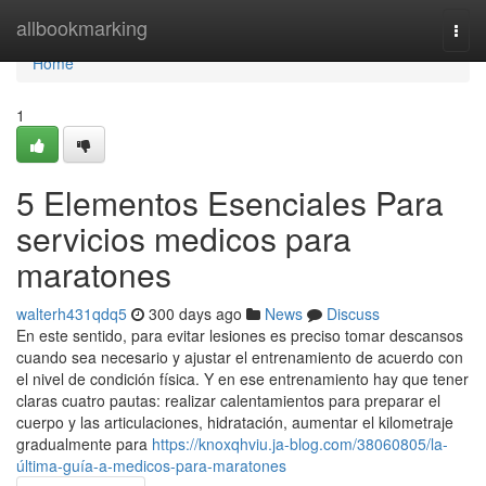
Home
allbookmarking
Togg
navi
Home
1
5 Elementos Esenciales Para
servicios medicos para
maratones
walterh431qdq5
300 days ago
News
Discuss
En este sentido, para evitar lesiones es preciso tomar descansos
cuando sea necesario y ajustar el entrenamiento de acuerdo con
el nivel de condición física. Y en ese entrenamiento hay que tener
claras cuatro pautas: realizar calentamientos para preparar el
cuerpo y las articulaciones, hidratación, aumentar el kilometraje
gradualmente para
https://knoxqhviu.ja-blog.com/38060805/la-
última-guía-a-medicos-para-maratones