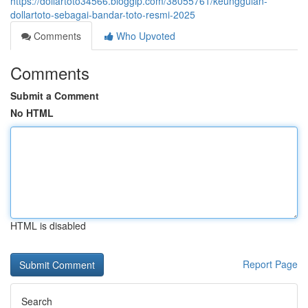
https://dollartoto34566.bloggip.com/38055761/keunggulan-
dollartoto-sebagai-bandar-toto-resmi-2025
Comments
Who Upvoted
Comments
Submit a Comment
No HTML
HTML is disabled
Report Page
Search