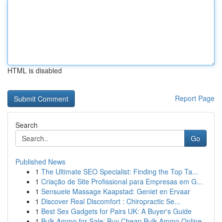
HTML is disabled
Report Page
Search
Go
Published News
1
The Ultimate SEO Specialist: Finding the Top Ta...
1
Criação de Site Profissional para Empresas em G...
1
Sensuele Massage Kaapstad: Geniet en Ervaar
1
Discover Real Discomfort : Chiropractic Se...
1
Best Sex Gadgets for Pairs UK: A Buyer's Guide
1
Bulk Ammo for Sale: Buy Cheap Bulk Ammo Online