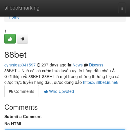
Home
allbookmarking
Togg
navi
Home
1
88bet
cyrusiqsp041597
297 days ago
News
Discuss
88BET – Nhà cái cá cược trực tuyến uy tín hàng đầu châu Á 1.
Giới thiệu về 88BET 88BET là một trong những thương hiệu cá
cược trực tuyến hàng đầu, được đông đảo
https://88bet.in.net/
Comments
Who Upvoted
Comments
Submit a Comment
No HTML