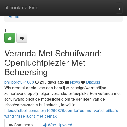
Home
allbookmarking
Togg
navi
Home
1
Veranda Met Schuifwand:
Openluchtplezier Met
Beheersing
philipprct341000
295 days ago
News
Discuss
Wie droomt er niet van een heerlijke zonnige/warme/fijne
zomeravond op zijn eigen veranda/terras/plek? Een veranda met
schuifwand biedt de mogelijkheid om te genieten van de
frisse/verse/zachte buitenlucht, terwijl je
https://listbell.com/story10260876/een-terras-met-verschuifbare-
wand-frisse-lucht-met-gemak
Comments
Who Upvoted