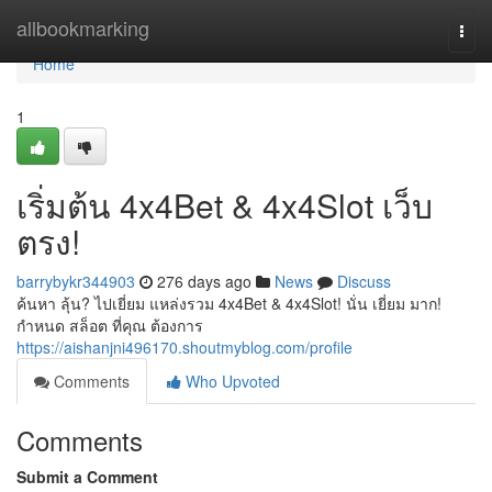
Home
allbookmarking
Togg
navi
Home
1
เริ่มต้น 4x4Bet & 4x4Slot เว็บ
ตรง!
barrybykr344903
276 days ago
News
Discuss
ค้นหา ลุ้น? ไปเยี่ยม แหล่งรวม 4x4Bet & 4x4Slot! นั่น เยี่ยม มาก!
กำหนด สล็อต ที่คุณ ต้องการ
https://aishanjni496170.shoutmyblog.com/profile
Comments
Who Upvoted
Comments
Submit a Comment