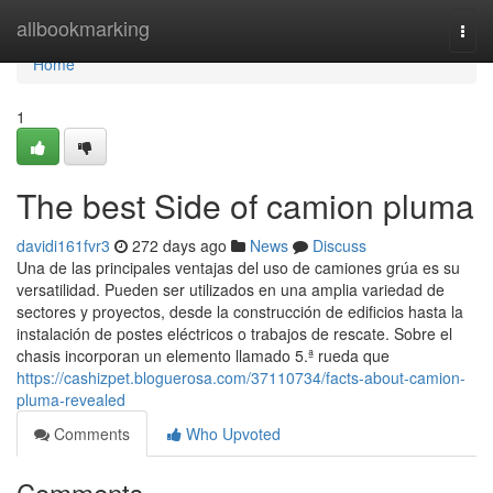
Home
allbookmarking
Togg
navi
Home
1
The best Side of camion pluma
davidi161fvr3
272 days ago
News
Discuss
Una de las principales ventajas del uso de camiones grúa es su
versatilidad. Pueden ser utilizados en una amplia variedad de
sectores y proyectos, desde la construcción de edificios hasta la
instalación de postes eléctricos o trabajos de rescate. Sobre el
chasis incorporan un elemento llamado 5.ª rueda que
https://cashizpet.bloguerosa.com/37110734/facts-about-camion-
pluma-revealed
Comments
Who Upvoted
Comments