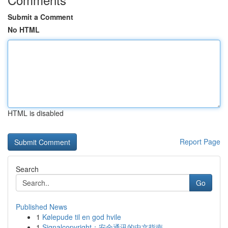
Submit a Comment
No HTML
HTML is disabled
Report Page
Search
Go
Published News
1
Kølepude til en god hvile
1
Signalcopyright：安全通讯的中文指南